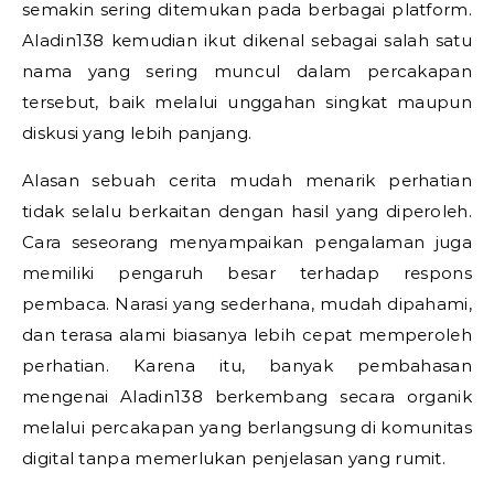
semakin sering ditemukan pada berbagai platform.
Aladin138 kemudian ikut dikenal sebagai salah satu
nama yang sering muncul dalam percakapan
tersebut, baik melalui unggahan singkat maupun
diskusi yang lebih panjang.
Alasan sebuah cerita mudah menarik perhatian
tidak selalu berkaitan dengan hasil yang diperoleh.
Cara seseorang menyampaikan pengalaman juga
memiliki pengaruh besar terhadap respons
pembaca. Narasi yang sederhana, mudah dipahami,
dan terasa alami biasanya lebih cepat memperoleh
perhatian. Karena itu, banyak pembahasan
mengenai Aladin138 berkembang secara organik
melalui percakapan yang berlangsung di komunitas
digital tanpa memerlukan penjelasan yang rumit.