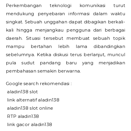
Perkembangan teknologi komunikasi turut
mendukung penyebaran informasi dalam waktu
singkat. Sebuah unggahan dapat dibagikan berkali-
kali hingga menjangkau pengguna dari berbagai
daerah. Situasi tersebut membuat sebuah topik
mampu bertahan lebih lama dibandingkan
sebelumnya. Ketika diskusi terus berlanjut, muncul
pula sudut pandang baru yang menjadikan
pembahasan semakin berwarna.
Google search rekomendasi :
aladin138 slot
link alternatif aladin138
aladin138 slot online
RTP aladin138
link gacor aladin138