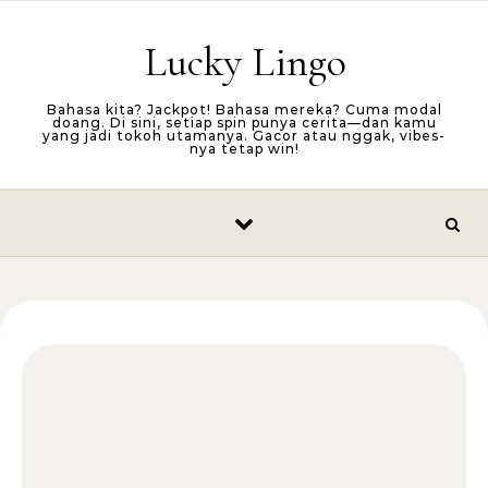
Skip to content
Lucky Lingo
Bahasa kita? Jackpot! Bahasa mereka? Cuma modal
doang. Di sini, setiap spin punya cerita—dan kamu
yang jadi tokoh utamanya. Gacor atau nggak, vibes-
nya tetap win!