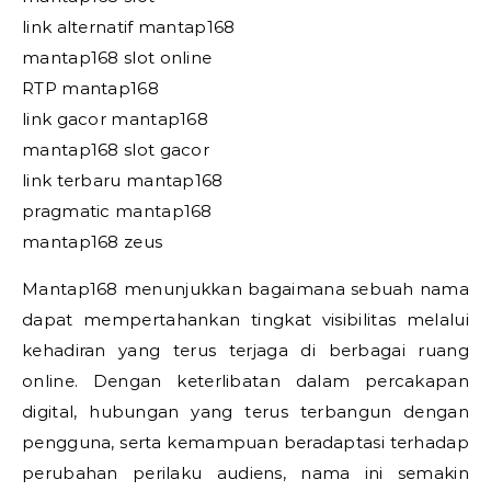
link alternatif mantap168
mantap168 slot online
RTP mantap168
link gacor mantap168
mantap168 slot gacor
link terbaru mantap168
pragmatic mantap168
mantap168 zeus
Mantap168 menunjukkan bagaimana sebuah nama
dapat mempertahankan tingkat visibilitas melalui
kehadiran yang terus terjaga di berbagai ruang
online. Dengan keterlibatan dalam percakapan
digital, hubungan yang terus terbangun dengan
pengguna, serta kemampuan beradaptasi terhadap
perubahan perilaku audiens, nama ini semakin