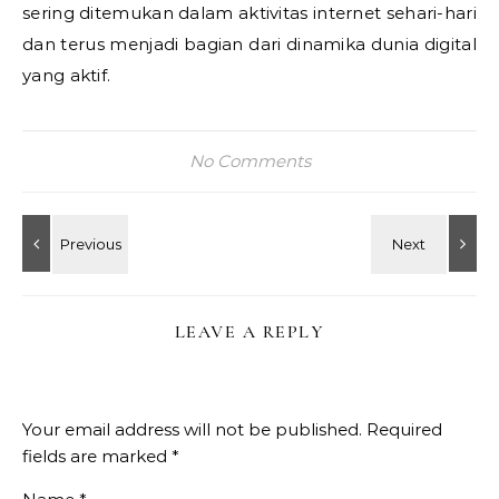
sering ditemukan dalam aktivitas internet sehari-hari
dan terus menjadi bagian dari dinamika dunia digital
yang aktif.
No Comments
LEAVE A REPLY
Your email address will not be published.
Required
fields are marked
*