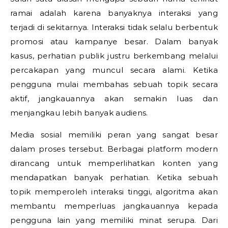
ramai adalah karena banyaknya interaksi yang
terjadi di sekitarnya. Interaksi tidak selalu berbentuk
promosi atau kampanye besar. Dalam banyak
kasus, perhatian publik justru berkembang melalui
percakapan yang muncul secara alami. Ketika
pengguna mulai membahas sebuah topik secara
aktif, jangkauannya akan semakin luas dan
menjangkau lebih banyak audiens.
Media sosial memiliki peran yang sangat besar
dalam proses tersebut. Berbagai platform modern
dirancang untuk memperlihatkan konten yang
mendapatkan banyak perhatian. Ketika sebuah
topik memperoleh interaksi tinggi, algoritma akan
membantu memperluas jangkauannya kepada
pengguna lain yang memiliki minat serupa. Dari