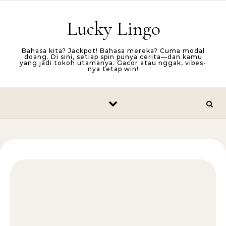
Skip to content
Lucky Lingo
Bahasa kita? Jackpot! Bahasa mereka? Cuma modal
doang. Di sini, setiap spin punya cerita—dan kamu
yang jadi tokoh utamanya. Gacor atau nggak, vibes-
nya tetap win!