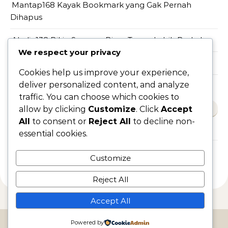
Mantap168 Kayak Bookmark yang Gak Pernah
Dihapus
Aladin138 Bikin Suasana Biasa Terasa Lebih Berkelas
We respect your privacy
Okeplay777 Selalu Datang Bawa Senyum
Cookies help us improve your experience,
deliver personalized content, and analyze
traffic. You can choose which cookies to
allow by clicking
Customize
. Click
Accept
RECENT COMMENTS
All
to consent or
Reject All
to decline non-
essential cookies.
A WordPress Commenter
on
Hello world!
Customize
Reject All
Accept All
Powered by