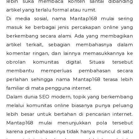
lebih suka membaca konten santai dibanding
artikel yang terlalu formal atau rumit.
Di media sosial, nama Mantap168 mulai sering
masuk ke berbagai jenis percakapan online yang
berkembang secara alami. Ada yang membagikan
artikel terkait, sebagian membahasnya dalam
komentar ringan, dan lainnya memasukkannya ke
obrolan komunitas digital. Situasi tersebut
membantu memperluas pembahasan secara
perlahan sehingga nama Mantap168 terasa lebih
familiar di mata pengguna internet.
Dalam dunia SEO modern, topik yang berkembang
melalui komunitas online biasanya punya peluang
lebih besar untuk bertahan di pencarian internet.
Mantap168 mulai menunjukkan pola tersebut
karena pembahasannya tidak hanya muncul di satu