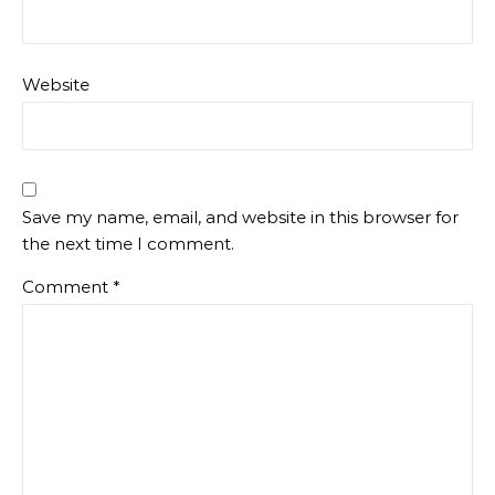
Website
Save my name, email, and website in this browser for
the next time I comment.
Comment
*