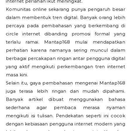
internet perlahan ikut meningkat.
Komunitas online sekarang punya pengaruh besar
dalam membentuk tren digital. Banyak orang lebih
percaya pada pembahasan yang berkembang di
circle internet dibanding promosi formal yang
terlalu ramai. Mantap168 mulai mendapatkan
perhatian karena namanya sering muncul dalam
berbagai percakapan ringan antar pengguna digital
yang aktif mengikuti perkembangan tren internet
masa kini.
Selain itu, gaya pembahasan mengenai Mantap168
juga terasa lebih ringan dan mudah dipahami.
Banyak artikel dibuat menggunakan bahasa
sederhana agar pembaca merasa nyaman
mengikuti isi tulisan. Pendekatan seperti ini cocok
dengan kebiasaan pengguna internet modern yang