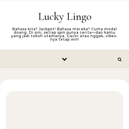
Skip to content
Lucky Lingo
Bahasa kita? Jackpot! Bahasa mereka? Cuma modal
doang. Di sini, setiap spin punya cerita—dan kamu
yang jadi tokoh utamanya. Gacor atau nggak, vibes-
nya tetap win!