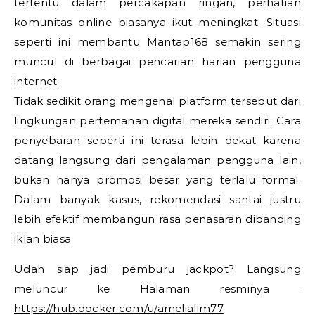
tertentu dalam percakapan ringan, perhatian
komunitas online biasanya ikut meningkat. Situasi
seperti ini membantu Mantap168 semakin sering
muncul di berbagai pencarian harian pengguna
internet.
Tidak sedikit orang mengenal platform tersebut dari
lingkungan pertemanan digital mereka sendiri. Cara
penyebaran seperti ini terasa lebih dekat karena
datang langsung dari pengalaman pengguna lain,
bukan hanya promosi besar yang terlalu formal.
Dalam banyak kasus, rekomendasi santai justru
lebih efektif membangun rasa penasaran dibanding
iklan biasa.
Udah siap jadi pemburu jackpot? Langsung
meluncur ke Halaman resminya :
https://hub.docker.com/u/amelialim77