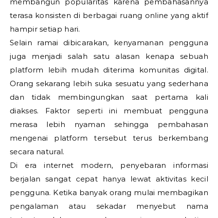
membangun popularitas karena pembahasannya
terasa konsisten di berbagai ruang online yang aktif
hampir setiap hari.
Selain ramai dibicarakan, kenyamanan pengguna
juga menjadi salah satu alasan kenapa sebuah
platform lebih mudah diterima komunitas digital.
Orang sekarang lebih suka sesuatu yang sederhana
dan tidak membingungkan saat pertama kali
diakses. Faktor seperti ini membuat pengguna
merasa lebih nyaman sehingga pembahasan
mengenai platform tersebut terus berkembang
secara natural.
Di era internet modern, penyebaran informasi
berjalan sangat cepat hanya lewat aktivitas kecil
pengguna. Ketika banyak orang mulai membagikan
pengalaman atau sekadar menyebut nama