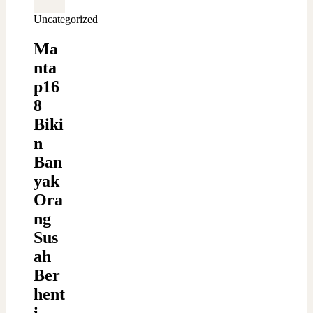
Uncategorized
Ma
nta
p16
8
Biki
n
Ban
yak
Ora
ng
Sus
ah
Ber
hent
i