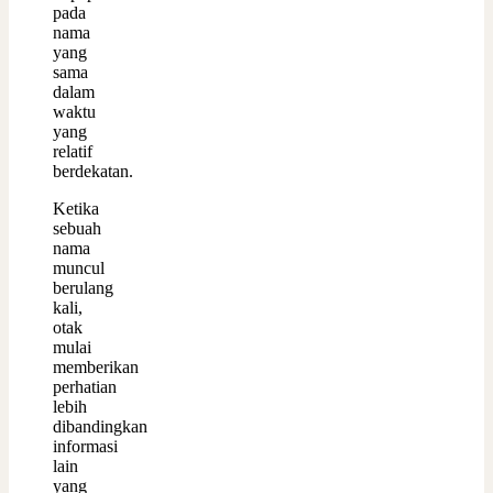
pada
nama
yang
sama
dalam
waktu
yang
relatif
berdekatan.
Ketika
sebuah
nama
muncul
berulang
kali,
otak
mulai
memberikan
perhatian
lebih
dibandingkan
informasi
lain
yang