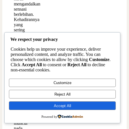
mengandalkan
sensasi
berlebihan.
Kehadirannya
yang
sering
terlihat
We respect your privacy
dalam
berbagai
Cookies help us improve your experience, deliver
ruang
personalized content, and analyze traffic. You can
digital
choose which cookies to allow by clicking
Customize
.
membantu
Click
Accept All
to consent or
Reject All
to decline
membangun
non-essential cookies.
tingkat
familiaritas
yang
Customize
kuat.
Di saat
Reject All
yang
sama,
Accept All
rasa
penasaran
Powered by
yang
muncul
pada