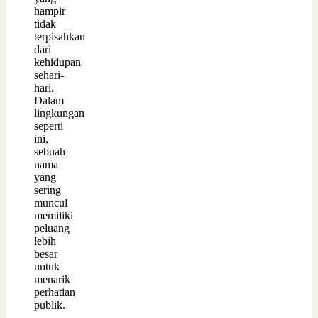
hampir
tidak
terpisahkan
dari
kehidupan
sehari-
hari.
Dalam
lingkungan
seperti
ini,
sebuah
nama
yang
sering
muncul
memiliki
peluang
lebih
besar
untuk
menarik
perhatian
publik.