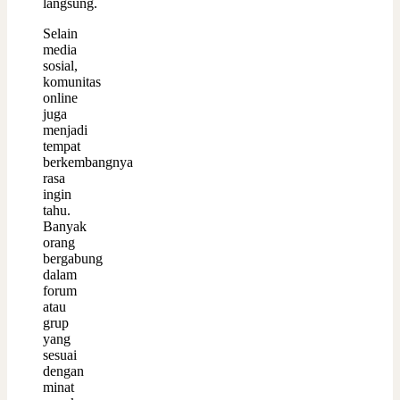
langsung.
Selain
media
sosial,
komunitas
online
juga
menjadi
tempat
berkembangnya
rasa
ingin
tahu.
Banyak
orang
bergabung
dalam
forum
atau
grup
yang
sesuai
dengan
minat