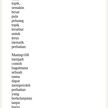
topik,
semakin
besar
pula
peluang
topik
tersebut
untuk
terus
menarik
perhatian.
Mantap168
menjadi
contoh
bagaimana
sebuah
nama
dapat
memperoleh
perhatian
yang
berkelanjutan
tanpa
harus