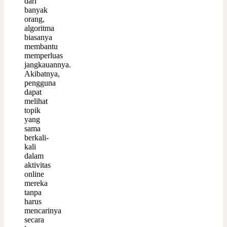
dari
banyak
orang,
algoritma
biasanya
membantu
memperluas
jangkauannya.
Akibatnya,
pengguna
dapat
melihat
topik
yang
sama
berkali-
kali
dalam
aktivitas
online
mereka
tanpa
harus
mencarinya
secara