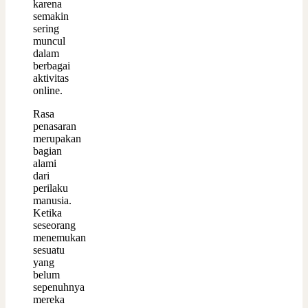
karena
semakin
sering
muncul
dalam
berbagai
aktivitas
online.
Rasa
penasaran
merupakan
bagian
alami
dari
perilaku
manusia.
Ketika
seseorang
menemukan
sesuatu
yang
belum
sepenuhnya
mereka