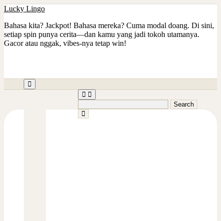
Skip
Lucky Lingo
to
content
Bahasa kita? Jackpot! Bahasa mereka? Cuma modal doang. Di sini,
setiap spin punya cerita—dan kamu yang jadi tokoh utamanya.
Gacor atau nggak, vibes-nya tetap win!
Search
for: