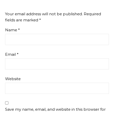
Your email address will not be published.
Required
fields are marked
*
Name
*
Email
*
Website
Save my name, email, and website in this browser for