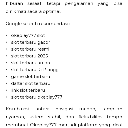
hiburan sesaat, tetapi pengalaman yang bisa
dinikmati secara optimal.
Google search rekomendasi :
okeplay777 slot
slot terbaru gacor
slot terbaru resmi
slot terbaru 2025
slot terbaru aman
slot terbaru RTP tinggi
game slot terbaru
daftar slot terbaru
link slot terbaru
slot terbaru okeplay777
Kombinasi antara navigasi mudah, tampilan
nyaman, sistem stabil, dan fleksibilitas tempo
membuat Okeplay777 menjadi platform yang ideal