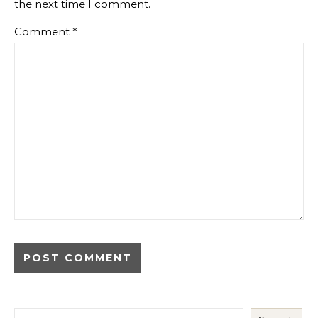
the next time I comment.
Comment
*