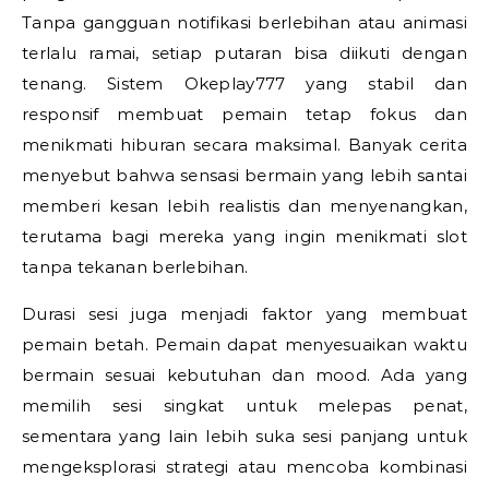
Tanpa gangguan notifikasi berlebihan atau animasi
terlalu ramai, setiap putaran bisa diikuti dengan
tenang. Sistem Okeplay777 yang stabil dan
responsif membuat pemain tetap fokus dan
menikmati hiburan secara maksimal. Banyak cerita
menyebut bahwa sensasi bermain yang lebih santai
memberi kesan lebih realistis dan menyenangkan,
terutama bagi mereka yang ingin menikmati slot
tanpa tekanan berlebihan.
Durasi sesi juga menjadi faktor yang membuat
pemain betah. Pemain dapat menyesuaikan waktu
bermain sesuai kebutuhan dan mood. Ada yang
memilih sesi singkat untuk melepas penat,
sementara yang lain lebih suka sesi panjang untuk
mengeksplorasi strategi atau mencoba kombinasi