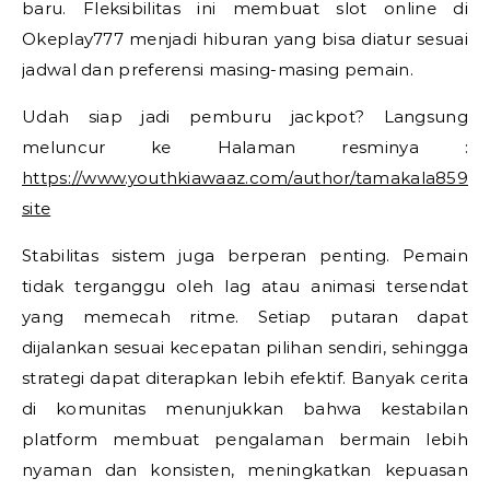
baru. Fleksibilitas ini membuat slot online di
Okeplay777 menjadi hiburan yang bisa diatur sesuai
jadwal dan preferensi masing-masing pemain.
Udah siap jadi pemburu jackpot? Langsung
meluncur ke Halaman resminya :
https://www.youthkiawaaz.com/author/tamakala859sol
site
Stabilitas sistem juga berperan penting. Pemain
tidak terganggu oleh lag atau animasi tersendat
yang memecah ritme. Setiap putaran dapat
dijalankan sesuai kecepatan pilihan sendiri, sehingga
strategi dapat diterapkan lebih efektif. Banyak cerita
di komunitas menunjukkan bahwa kestabilan
platform membuat pengalaman bermain lebih
nyaman dan konsisten, meningkatkan kepuasan