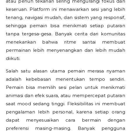
atau penuh tekanan sering mengurangi fokus dan
keseruan. Platform ini menawarkan sesi yang lebih
tenang, navigasi mudah, dan sistem yang responsif,
sehingga pemain bisa menikmati setiap putaran
tanpa tergesa-gesa. Banyak cerita dari komunitas
menekankan bahwa ritme santai membuat
permainan lebih menyenangkan dan lebih mudah
diikuti.
Salah satu alasan utama pemain merasa nyaman
adalah kebebasan menentukan tempo sendiri.
Pemain bisa memilih sesi pelan untuk menikmati
animasi dan efek suara, atau mempercepat putaran
saat mood sedang tinggi. Fleksibilitas ini membuat
pengalaman lebih personal, karena setiap orang
dapat menyesuaikan cara bermain dengan
preferensi masing-masing. Banyak pengguna