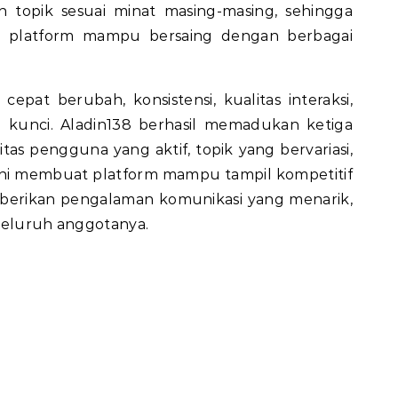
opik sesuai minat masing-masing, sehingga
an platform mampu bersaing dengan berbagai
epat berubah, konsistensi, kualitas interaksi,
i kunci. Aladin138 berhasil memadukan ketiga
tas pengguna yang aktif, topik yang bervariasi,
ini membuat platform mampu tampil kompetitif
emberikan pengalaman komunikasi yang menarik,
seluruh anggotanya.