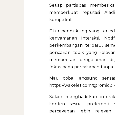
Setiap partisipasi memberik
memperkuat reputasi Alad
kompetitif.
Fitur pendukung yang tersed
kenyamanan interaksi. Not
perkembangan terbaru, se
pencarian topik yang releva
memberikan pengalaman dig
fokus pada percakapan tanpa 
Mau coba langsung sensasi
https://wakelet.com/@romiopi
Selain menghadirkan interak
konten sesuai preferensi
percakapan lebih relevan 