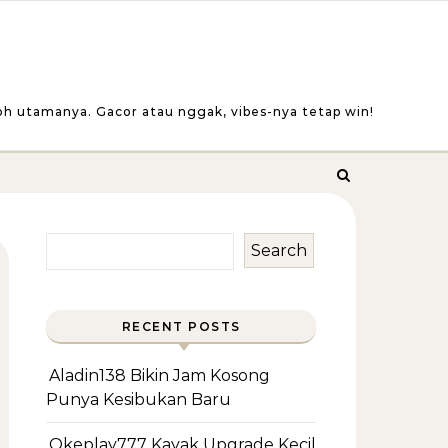
oh utamanya. Gacor atau nggak, vibes-nya tetap win!
Search
RECENT POSTS
Aladin138 Bikin Jam Kosong
Punya Kesibukan Baru
Okeplay777 Kayak Upgrade Kecil