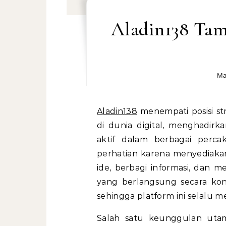
Aladin138 Tam
Ma
Aladin138
menempati posisi str
di dunia digital, menghadir
aktif dalam berbagai percak
perhatian karena menyediaka
ide, berbagi informasi, dan m
yang berlangsung secara kon
sehingga platform ini selalu 
Salah satu keunggulan utama