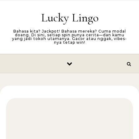
Skip to content
Lucky Lingo
Bahasa kita? Jackpot! Bahasa mereka? Cuma modal
doang. Di sini, setiap spin punya cerita—dan kamu
yang jadi tokoh utamanya. Gacor atau nggak, vibes-
nya tetap win!