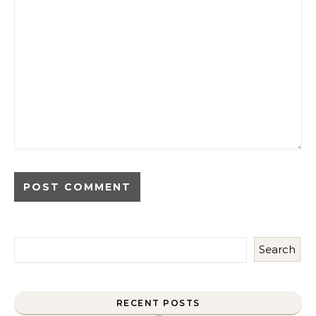
Search
RECENT POSTS