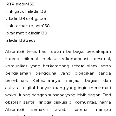
RTP aladin138
link gacor aladin138
aladin138 slot gacor
link terbaru aladin138
pragmatic aladin138
aladin138 zeus
Aladin138 terus hadir dalam berbagai percakapan
karena dikenal melalui rekomendasi personal,
komunikasi yang berkembang secara alami, serta
pengalaman pengguna yang dibagikan tanpa
berlebihan. Kehadirannya menjadi bagian dari
aktivitas digital banyak orang yang ingin menikmati
waktu luang dengan suasana yang lebih ringan. Dari
obrolan santai hingga diskusi di komunitas, nama
Aladin138 semakin akrab karena mampu